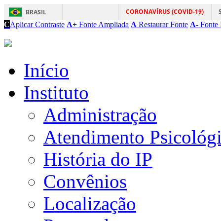
CORONAVÍRUS (COVID-19)
BRASIL
C
Aplicar Contraste
A+
Fonte Ampliada
A
Restaurar Fonte
A-
Fonte 
Início
Instituto
Administração
Atendimento Psicológ
História do IP
Convênios
Localização