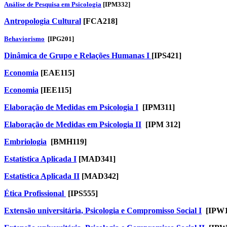
Análise de Pesquisa em Psicologia
[IPM332]
Antropologia Cultural
[FCA218]
Behaviorismo
[IPG201]
Dinâmica de Grupo e Relações Humanas I
[IPS421]
Econ
omia
[EAE115
]
Economia
[IEE115]
Elaboração de Medidas em Psicologia I
[IPM311]
Elaboração de Medidas em Psicologia II
[IPM 312]
Embriologia
[BMH119]
Estatística Aplicada I
[MAD341]
Estatística Aplicada II
[MAD342]
Ética Profissional
[IPS555]
Extensão universitária, Psicologia e Compromisso Social I
​
[
IPW1