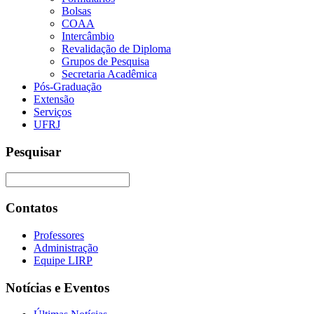
Bolsas
COAA
Intercâmbio
Revalidação de Diploma
Grupos de Pesquisa
Secretaria Acadêmica
Pós-Graduação
Extensão
Serviços
UFRJ
Pesquisar
Contatos
Professores
Administração
Equipe LIRP
Notícias e Eventos