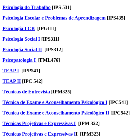
Psicologia do Trabalho
[IPS 531]
Psicologia Escolar e Problemas de Aprendizagem
[IPS435]
Psicologia I CB
[IPG111]
Psicologia Social I
[IPS311]
Psicologia Socia
l II
​[IPS312]
Psicopatologia I
[FML476]
TEAP I
[IPP541]
TEAP I
I
[IPC 542]
Técnicas de Entrevista
[IPM325]
Técnica de Exame e Aconselhamento Psicológico I
[IPC541]
Técnica de Exame e Aconselhamento Psicológico II
[IPC542]
Técnicas Projetivas e Expressivas I
[IPM 322]
Técnicas Projetivas e Expressivas I
I [IPM323]