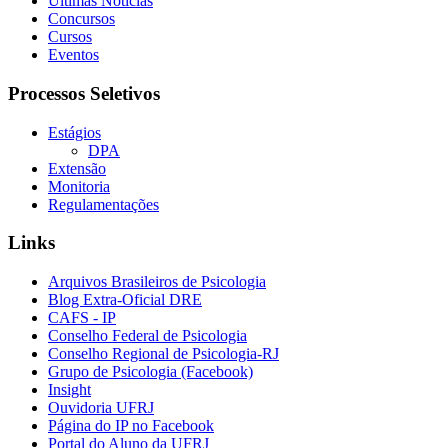
Últimas Notícias
Concursos
Cursos
Eventos
Processos Seletivos
Estágios
DPA
Extensão
Monitoria
Regulamentações
Links
Arquivos Brasileiros de Psicologia
Blog Extra-Oficial DRE
CAFS - IP
Conselho Federal de Psicologia
Conselho Regional de Psicologia-RJ
Grupo de Psicologia (Facebook)
Insight
Ouvidoria UFRJ
Página do IP no Facebook
Portal do Aluno da UFRJ