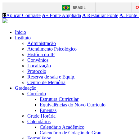
C
BRASIL
C
Aplicar Contraste
A+
Fonte Ampliada
A
Restaurar Fonte
A-
Fonte 
Início
Instituto
Administração
Atendimento Psicológico
História do IP
Convênios
Localização
Protocolo
Reserva de sala e Equip.
Centro de Memória
Graduação
Currículo
Estrutura Curricular
Equivalências do Novo Currículo
Ementas
Grade Horária
Calendários
Calendário Acadêmico
Calendário de Colação de Grau
Formulários