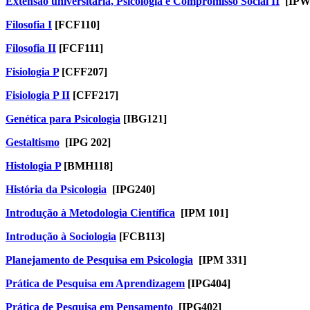
Extensão universitária, Psicologia e Compromisso Social II
[IPW
Filosofia I
[
FCF110]
Filos
ofia II
[FCF11
1
]
Fisiologia P
[CFF207]
Fisiologia P II
[CFF217]
Genética para Psicologia
[IBG121]
Gestaltismo
[IPG 202]
Histologia P
[BMH118]
História da Psicologia
[IPG240]
Introdução à Metodologia Científica
[IPM 101]
Introdução à Sociologia
[FCB113]
Planejamento de Pesquisa em Psicologia
[IPM 331]
Prática de Pesquisa em Aprendizagem
[IPG404]
Prática de Pesquisa em Pensamento
[IPG402]