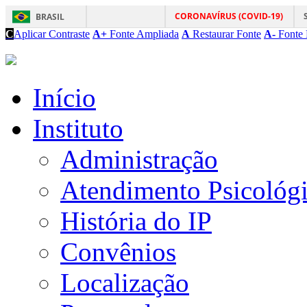
CORONAVÍRUS (COVID-19)
BRASIL
C
Aplicar Contraste
A+
Fonte Ampliada
A
Restaurar Fonte
A-
Fonte 
Início
Instituto
Administração
Atendimento Psicológ
História do IP
Convênios
Localização