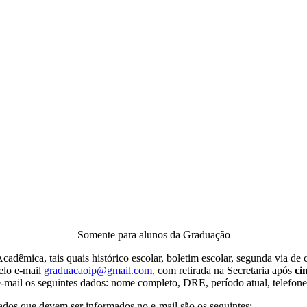
Somente para alunos da Graduação
adêmica, tais quais histórico escolar, boletim escolar, segunda via de
elo e-mail
graduacaoip@gmail.com
, com retirada na Secretaria após
ci
mail os seguintes dados: nome completo, DRE, período atual, telefone 
ados que devem ser informados no e-mail são os seguintes: