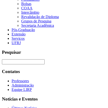
Bolsas
COAA
Intercâmbio
Revalidação de Diploma
Grupos de Pesquisa
Secretaria Acadêmica
Pós-Graduação
Extensão
Serviços
UFRJ
Pesquisar
Contatos
Professores
Administração
Equipe LIRP
Notícias e Eventos