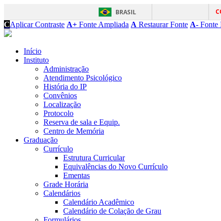
C
BRASIL
C
Aplicar Contraste
A+
Fonte Ampliada
A
Restaurar Fonte
A-
Fonte 
Início
Instituto
Administração
Atendimento Psicológico
História do IP
Convênios
Localização
Protocolo
Reserva de sala e Equip.
Centro de Memória
Graduação
Currículo
Estrutura Curricular
Equivalências do Novo Currículo
Ementas
Grade Horária
Calendários
Calendário Acadêmico
Calendário de Colação de Grau
Formulários