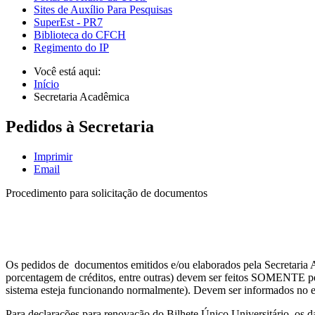
Sites de Auxílio Para Pesquisas
SuperEst - PR7
Biblioteca do CFCH
Regimento do IP
Você está aqui:
Início
Secretaria Acadêmica
Pedidos à Secretaria
Imprimir
Email
Procedimento para solicitação de documentos
Os pedidos de documentos emitidos e/ou elaborados pela Secretaria Ac
porcentagem de créditos, entre outras) devem ser feitos SOMENTE p
sistema esteja funcionando normalmente). Devem ser informados no e-
Para declarações para renovação do Bilhete Único Universitário, os d