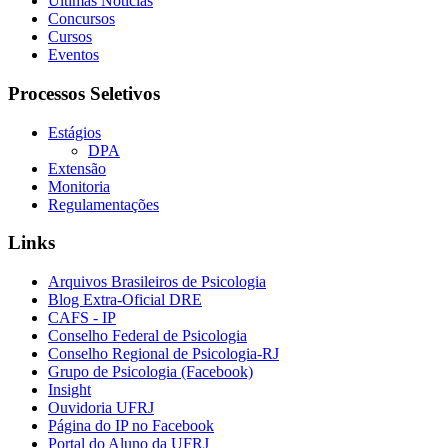
Últimas Notícias
Concursos
Cursos
Eventos
Processos Seletivos
Estágios
DPA
Extensão
Monitoria
Regulamentações
Links
Arquivos Brasileiros de Psicologia
Blog Extra-Oficial DRE
CAFS - IP
Conselho Federal de Psicologia
Conselho Regional de Psicologia-RJ
Grupo de Psicologia (Facebook)
Insight
Ouvidoria UFRJ
Página do IP no Facebook
Portal do Aluno da UFRJ