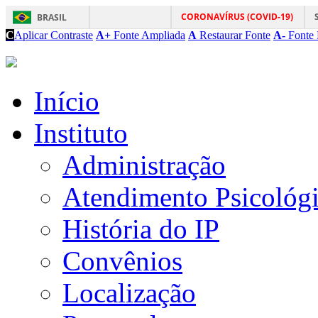
CORONAVÍRUS (COVID-19)
BRASIL
C
Aplicar Contraste
A+
Fonte Ampliada
A
Restaurar Fonte
A-
Fonte 
Início
Instituto
Administração
Atendimento Psicológ
História do IP
Convênios
Localização