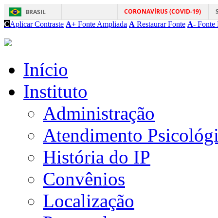
CORONAVÍRUS (COVID-19)
BRASIL
C
Aplicar Contraste
A+
Fonte Ampliada
A
Restaurar Fonte
A-
Fonte 
Início
Instituto
Administração
Atendimento Psicológ
História do IP
Convênios
Localização