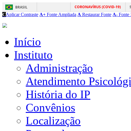
CORONAVÍRUS (COVID-19)
BRASIL
C
Aplicar Contraste
A+
Fonte Ampliada
A
Restaurar Fonte
A-
Fonte 
Início
Instituto
Administração
Atendimento Psicológ
História do IP
Convênios
Localização