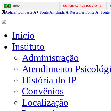
CORONAVÍRUS (COVID-19)
BRASIL
C
Aplicar Contraste
A+
Fonte Ampliada
A
Restaurar Fonte
A-
Fonte 
Início
Instituto
Administração
Atendimento Psicológ
História do IP
Convênios
Localização