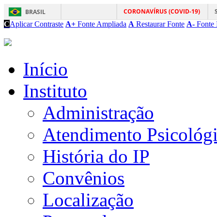
CORONAVÍRUS (COVID-19)
BRASIL
C
Aplicar Contraste
A+
Fonte Ampliada
A
Restaurar Fonte
A-
Fonte 
Início
Instituto
Administração
Atendimento Psicológ
História do IP
Convênios
Localização